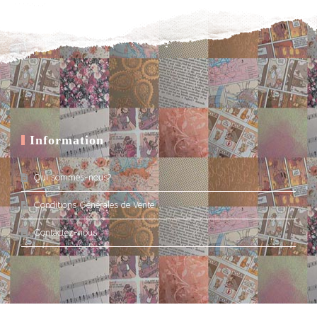
wishlist
wishlist
Information
Qui sommes-nous?
Conditions Générales de Vente
Contactez-nous