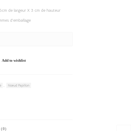
8,5cm de largeur X 3 cm de hauteur
ammes d’emballage
Add to wishlist
,
e
Noeud Papillon
(0)