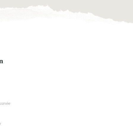
n
ssinée
r