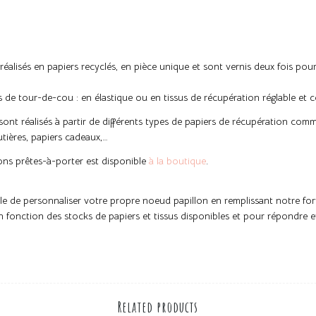
alisés en papiers recyclés, en pièce unique et sont vernis deux fois pour
e tour-de-cou : en élastique ou en tissus de récupération réglable et co
ont réalisés à partir de différents types de papiers de récupération com
utières, papiers cadeaux,…
ons prêtes-à-porter est disponible
à la boutique
.
ble de personnaliser votre propre noeud papillon en remplissant notre fo
n fonction des stocks de papiers et tissus disponibles et pour répondre 
Related products