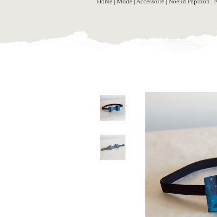
Home
|
Mode
|
Accessoire
|
Noeud Papillon
| 