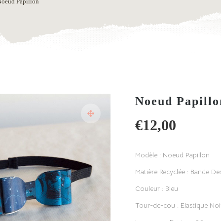
Noeud Papillon
Noeud Papillo
€
12,00
Modèle : Noeud Papillon
Matière Recyclée : Bande De
Couleur : Bleu
Tour-de-cou : Elastique Noi