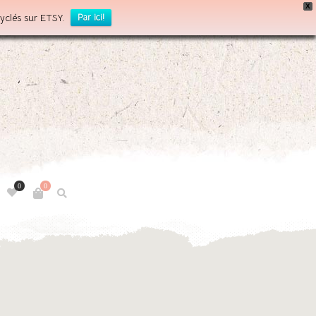
X
yclés sur ETSY.
Par ici!
0
0