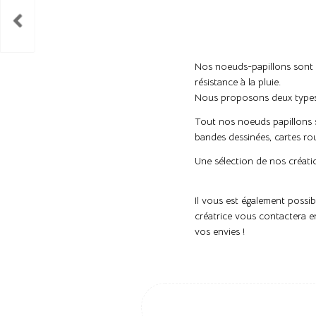
Nos noeuds-papillons sont ré
résistance à la pluie.
Nous proposons deux types d
Tout nos noeuds papillons s
bandes dessinées, cartes ro
Une sélection de nos créati
Il vous est également possi
créatrice vous contactera e
vos envies !