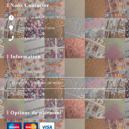
Nous Contacter
Lundi - Samedi : 09:00 - 18:00
Barberaz, Savoie, France
+33 6 47 65 40 51
Information
Qui sommes-nous?
Conditions Générales de Vente
Contactez-nous
Options de paiement