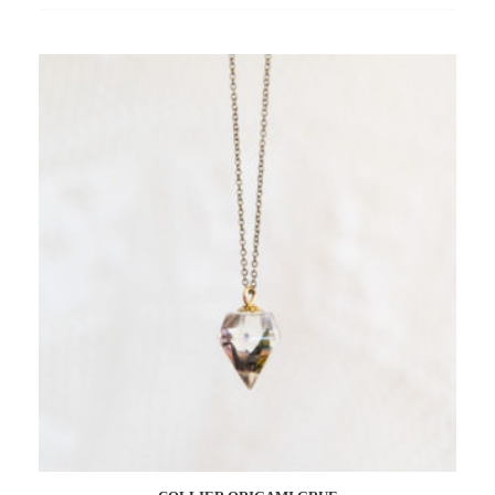
Add
to
wishlist