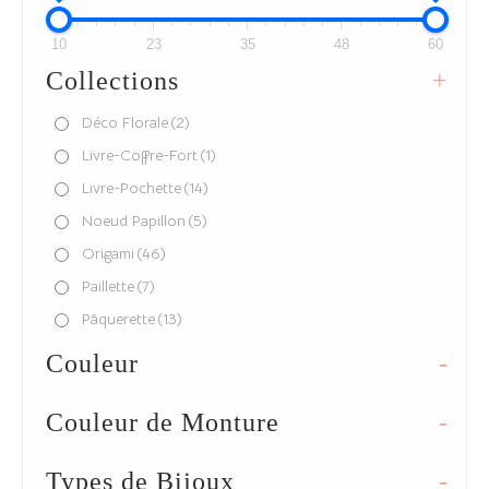
10
23
35
48
60
Collections
+
Déco Florale
(2)
Livre-Coffre-Fort
(1)
Livre-Pochette
(14)
Noeud Papillon
(5)
Origami
(46)
Paillette
(7)
Pâquerette
(13)
Plume
(5)
Couleur
-
Pompon
(28)
Spirale
(9)
Couleur de Monture
-
Types de Bijoux
-