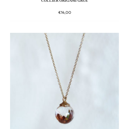
COLLIER ORIGAMI GRUE
€
14,00
Add
to
wishlist