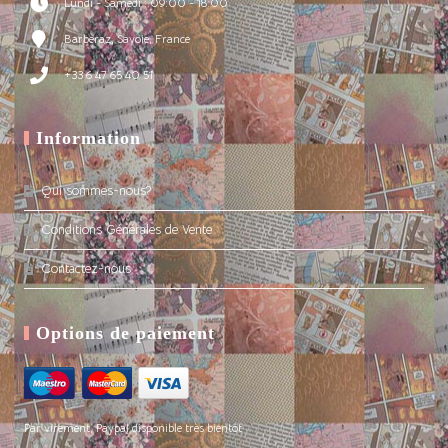
Lundi - Samedi : 09:00 - 18:00
Barberaz, Savoie, France
+33 6 47 65 40 51
Information
Qui sommes-nous?
Conditions Générales de Vente
Contactez-nous
Options de paiement
Par virement, Paypal disponible très bientôt