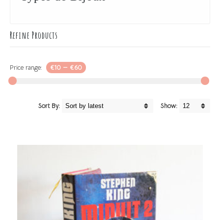
Refine Products
Price range:
€10
—
€60
Sort By:
Show: