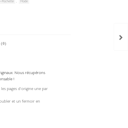
,
e-Pochette
Mode
(0)
originaux. Nous récupérons
onsable !
 les pages d’origine une par
oubler et un fermoir en