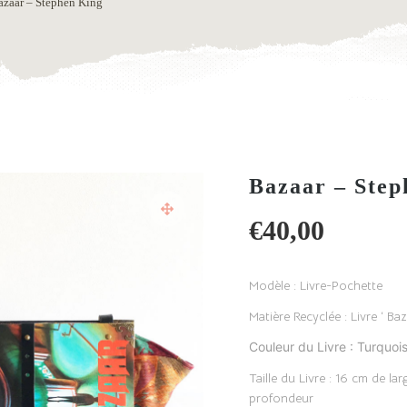
azaar – Stephen King
Bazaar – Step
€
40,00
Modèle : Livre-Pochette
Matière Recyclée : Livre ‘ Ba
Couleur du Livre : Turquoi
Taille du Livre : 16 cm de l
profondeur