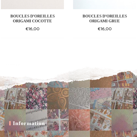
BOUCLES D’OREILLES
BOUCLES D’OREILLES
ORIGAMI COCOTTE
ORIGAMI GRUE
€
16,00
€
16,00
Add
Add
to
to
wishlist
wishlist
Information