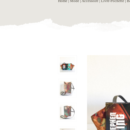
Home
|
Mode
|
Accessoire
|
Livre-Pochette
| B