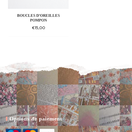
BOUCLES D’OREILLES
COLLIER ORIGAMI GRUE
POMPON
€
15,00
€
16,00
Add
Add
to
to
wishlist
wishl
Options de paiement