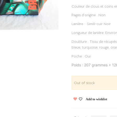
Couleur de clous et coins e
Pages d’origine : Non
Lanière : Simili-cuir Noir
Longueur de lanière: Enviro
Doublure : Tissu de récupér
bleue, turquoise, rouge, ora
Poche : Oui
Poids : 207 grammes + 12
Out of stock
Add to wishlist