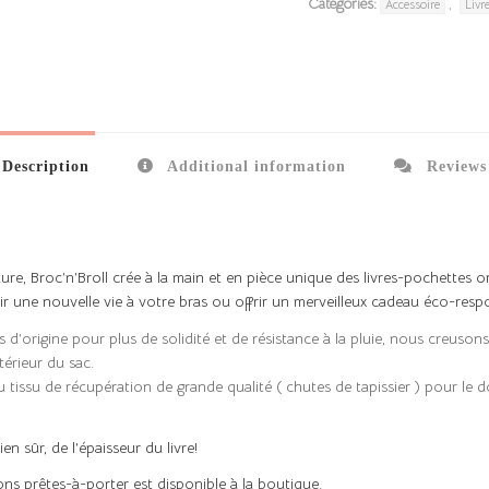
Categories:
,
Accessoire
Livr
Description
Additional information
Reviews 
ure, Broc’n’Broll crée à la main et en pièce unique des livres-pochettes 
frir une nouvelle vie à votre bras ou offrir un merveilleux cadeau éco-resp
s d’origine pour plus de solidité et de résistance à la pluie, nous creusons
térieur du sac.
 tissu de récupération de grande qualité ( chutes de tapissier ) pour le d
en sûr, de l’épaisseur du livre!
ons prêtes-à-porter est disponible
à la boutique
.