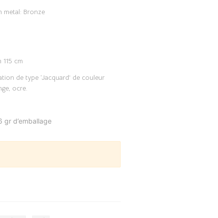
n metal: Bronze
n 115 cm
ation de type ‘Jacquard’ de couleur
nge, ocre.
6 gr d’emballage