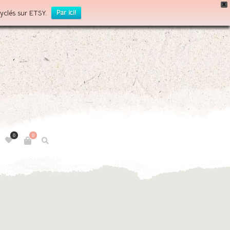
X
yclés sur ETSY.
Par ici!
0
0