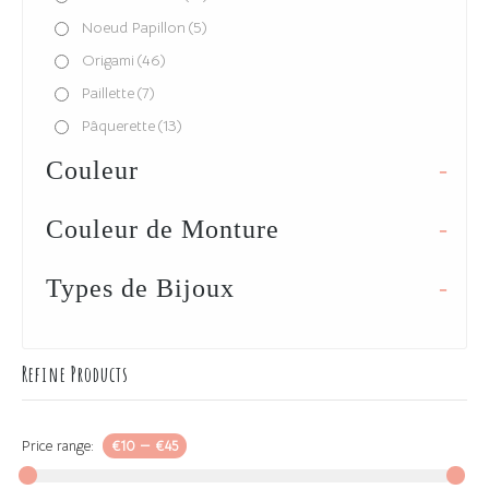
Noeud Papillon
(5)
Origami
(46)
Paillette
(7)
Pâquerette
(13)
Plume
(5)
Couleur
-
Pompon
(28)
Spirale
(9)
Couleur de Monture
-
Types de Bijoux
-
Refine Products
Price range:
€10
—
€45