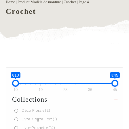
Home
| Product Modèle de monture |
Crochet
| Page 4
Crochet
€10
€45
10
19
28
36
45
Collections
+
Déco Florale
(2)
Livre-Coffre-Fort
(1)
Livre-Pochette
(14)