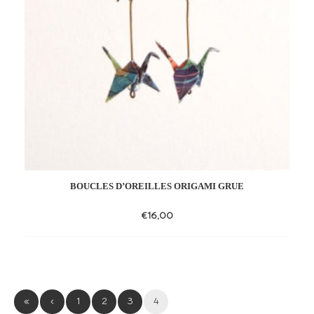
BOUCLES D’OREILLES ORIGAMI GRUE
€
16,00
Add
to
wishlist
«
‹
1
2
3
4