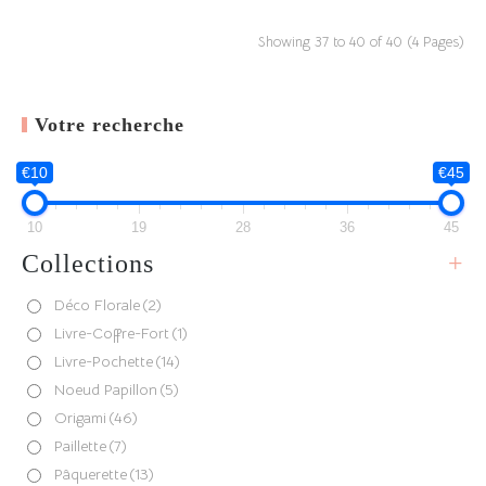
Showing 37 to 40 of 40 (4 Pages)
Votre recherche
€10
€45
10
19
28
36
45
Collections
+
Déco Florale
(2)
Livre-Coffre-Fort
(1)
Livre-Pochette
(14)
Noeud Papillon
(5)
Origami
(46)
Paillette
(7)
Pâquerette
(13)