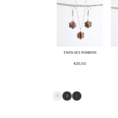
to
wishlist
TWIN-SET POMPON
€
25,00
Add
to
wishlist
1
2
›