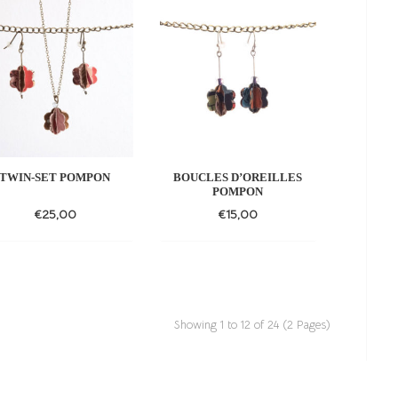
to
to
wishlist
wishlist
TWIN-SET POMPON
BOUCLES D’OREILLES
POMPON
€
25,00
€
15,00
Add
Add
to
to
wishlist
wishlist
Showing 1 to 12 of 24 (2 Pages)