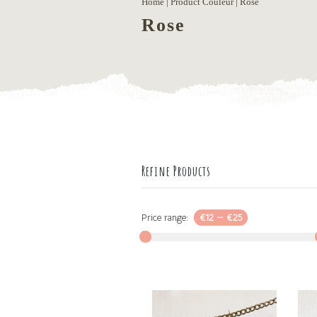
Home
| Product Couleur | Rose
Rose
Refine Products
Price range:
€12
—
€25